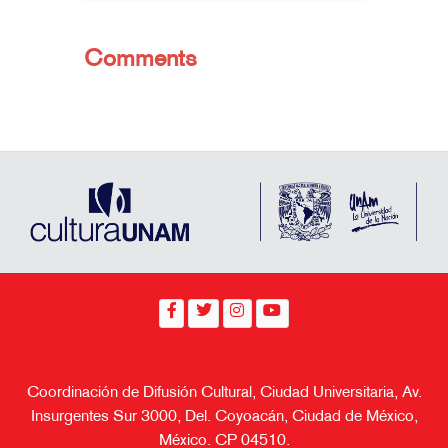
Comments
Coordinación de Difusión Cultural, Ciudad Universitaria, Av.
Insurgentes Sur 3000, Del. Coyoacán, Ciudad de México,
México. CP 04510.