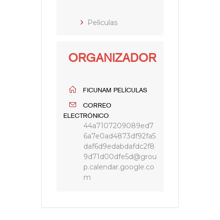
Películas
ORGANIZADOR
FICUNAM PELÍCULAS
CORREO
ELECTRÓNICO
44a7107209089ed7
6a7e0ad4873df92fa5
daf6d9edabdafdc2f8
9d71d00dfe5d@grou
p.calendar.google.co
m