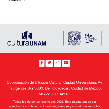
institución.
Coordinación de Difusión Cultural, Ciudad Universitaria, Av.
Insurgentes Sur 3000, Del. Coyoacán, Ciudad de México,
México. CP 04510.
Todos los derechos reservados 2021. Esta página puede ser
reproducida con fines no lucrativos, siempre y cuando no se mutile,